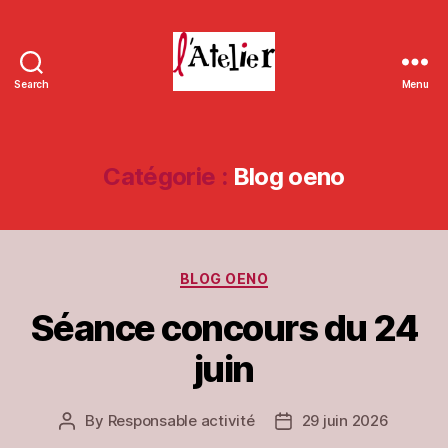
Search
Menu
L'Atelier
de
Massieux
Catégorie :
Blog oeno
Categories
BLOG OENO
Séance concours du 24
juin
By
Responsable activité
29 juin 2026
Post
Post
author
date