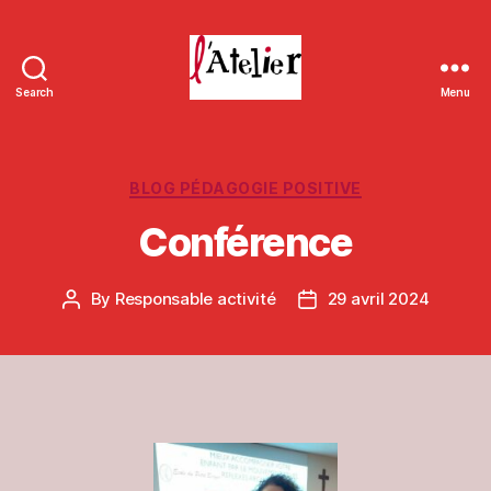
Search
Menu
L'Atelier
de
Massieux
Categories
BLOG PÉDAGOGIE POSITIVE
Conférence
By
Responsable activité
29 avril 2024
Post
Post
author
date