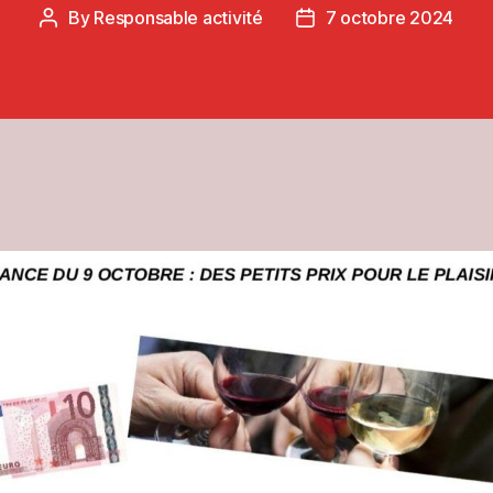
By
Responsable activité
7 octobre 2024
Post
Post
author
date