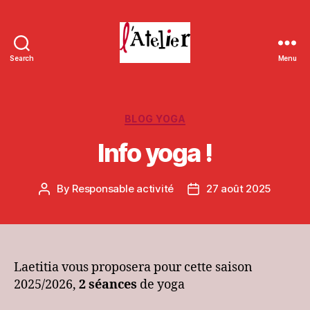
Search
Menu
L'Atelier
de
Massieux
Categories
BLOG YOGA
Info yoga !
By
Responsable activité
27 août 2025
Post
Post
author
date
Laetitia vous proposera pour cette saison
2025/2026,
2 séances
de yoga