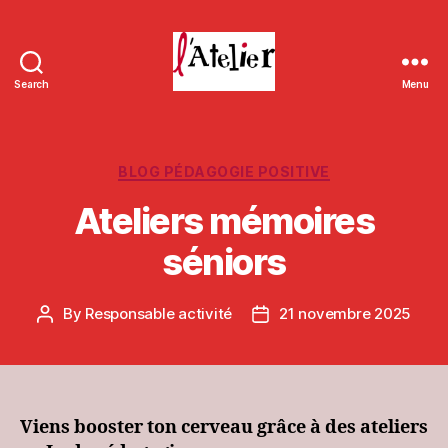
Search
Menu
L'Atelier
de
Massieux
Categories
BLOG PÉDAGOGIE POSITIVE
Ateliers mémoires
séniors
By
Responsable activité
21 novembre 2025
Post
Post
author
date
Viens booster ton cerveau grâce à des ateliers