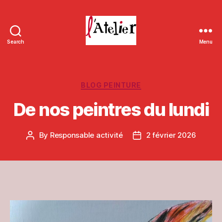
Search
Menu
L'Atelier
de
Massieux
Categories
BLOG PEINTURE
De nos peintres du lundi
By
Responsable activité
2 février 2026
Post
Post
author
date