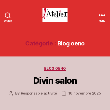
Search
Menu
L'Atelier
de
Massieux
Catégorie :
Blog oeno
Categories
BLOG OENO
Divin salon
By
Responsable activité
16 novembre 2025
Post
Post
author
date