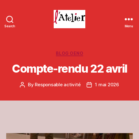
Search
Menu
L'Atelier
de
Massieux
Categories
BLOG OENO
Compte-rendu 22 avril
By
Responsable activité
1 mai 2026
Post
Post
author
date