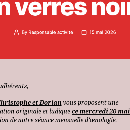
n verres noi
By
Responsable activité
15 mai 2026
Post
Post
author
date
adhérents,
Christophe et Dorian
vous proposent une
ation originale et ludique
ce mercredi 20 mai
sion de notre séance mensuelle d’œnologie.