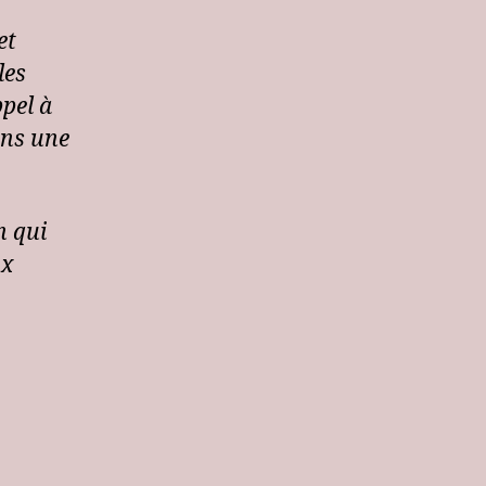
et
les
ppel à
ans une
n qui
ux