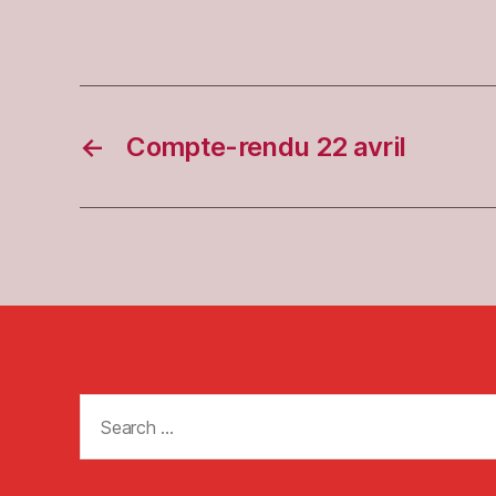
←
Compte-rendu 22 avril
Search
for: