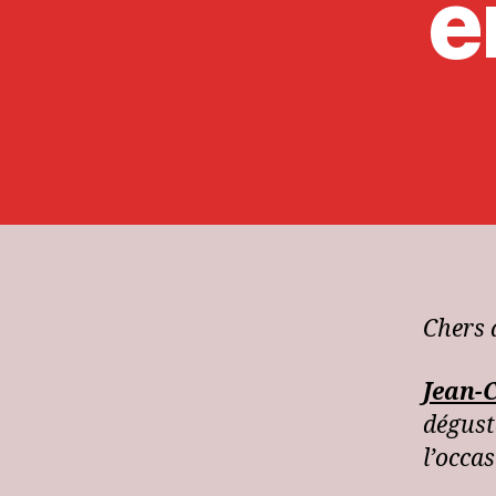
e
Chers 
Jean-
dégust
l’occa