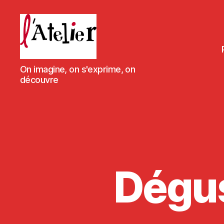
L'Atelier
On imagine, on s'exprime, on
de
découvre
Massieux
Dégus