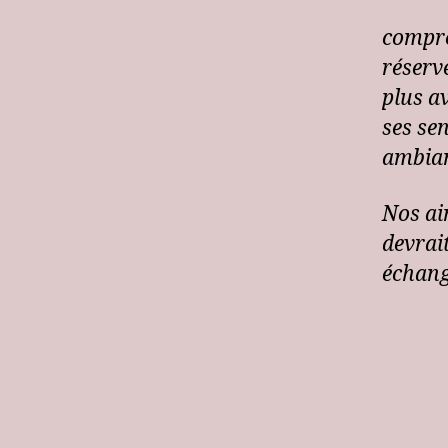
compre
réserv
plus av
ses se
ambian
Nos ai
devrait
échang